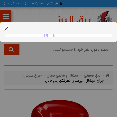
کاربر گرامی
خوش آمدید ... (
ثبت‌ نام
/
ورود
)
برق صنعتی
سیگنال و شاسی فرمان
چراغ سیگنال
چراغ سیگنال آمپرمتری قطر22پارس فانال