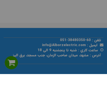
تلفن : 60-38480350-051
ايميل : info@Alborzelectric.com
ساعت كاري : شنبه تا پنجشنبه 9 الی 18
آدرس : مشهد، ميدان صاحب الزمان، جنب مسجد، برق البرز