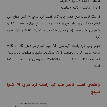
MSM : دقیقه – ثانیه – دقیقه
HSH : ساعت – ثانیه - ساعت
از دیگر قابلیت های تایمر چپ گرد راست گرد سری M شیوا امواج می
توان به نگهداری زمان سپری شده در حالت قطع برق در صورت نیاز و
همچنین عدم تغییر زمان تنظیم شده در اثر ضربات کنتاکتور تابلو اشاره
کرد.
تایمر چپ گرد راست گرد سری M شیوا امواج در دمای 20- تا 60+
درجه سانتی گراد و رطوبت %70 عملکردی دقیق و مطلوب دارد. ولتاژ
تغذیه دستگاه 180-250VAC/50-60Hz و خروجی آن 2 عدد رله 5A
است.
راهنمای نصب تایمر چپ گرد راست گرد سری M شیوا
امواج