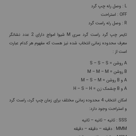
L : وصل رله چپ گرد
OFF : استراحت
R : وصل رله راست گرد
تایمر چپ گرد راست گرد سری M شیوا امواج دارای 2 عدد نشانگر
معرف محدوده زمانی انتخاب شده نیز هست که مفهوم هر کدام عبارت
است از :
A روشن = S – S – S
B روشن = M – M – M
A و B روشن = M – S – M
A و B چشمک زن = H – S – H
امکان انتخاب 4 محدوده زمانی مختلف برای زمان چپ گرد، راست گرد
و استراحت وجود دارد:
SSS : ثانیه – ثانیه – ثانیه
MMM : دقیقه – دقیقه – دقیقه