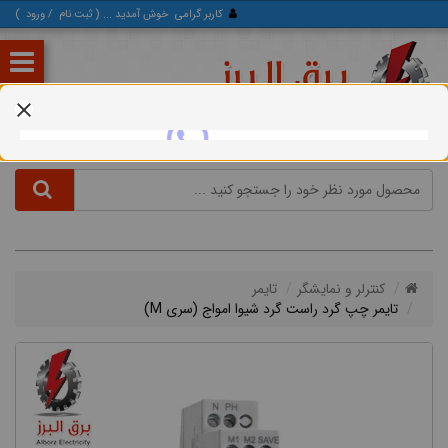
کاربر گرامی
خوش آمدید ... (
ثبت‌ نام
/
ورود
)
کنترلر و نمایشگر
تایمر
تایمر چپ گرد راست گرد شیوا امواج (سری M)