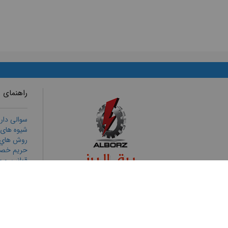
راهنمای 
سوالی دار
شیوه های
روش هاي ا
حریم خص
قوانين و م
رويه هاي ب
ثبت شكايا
تمامی حقوق برای برق البرز محفوظ است
طراحی وب سایت
و
بهینه سازی وب سایت
توسط
پورتال فراتک