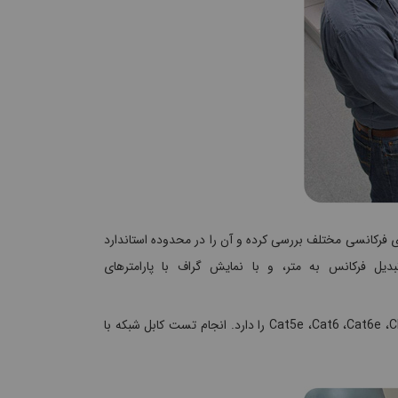
 بازه های فرکانسی مختلف بررسی کرده و آن را در محدوده استاندارد
 فرکانس به متر، و با نمایش گراف با پارامترهای
این دستگاه قابلیت تست و آنالیز کابل های مسی در رده های مختلف Cat5e ،Cat6 ،Cat6e ،Class f ،Class fa را دارد. انجام تست کابل شبکه با