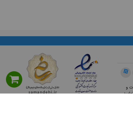
ت و
مایید.