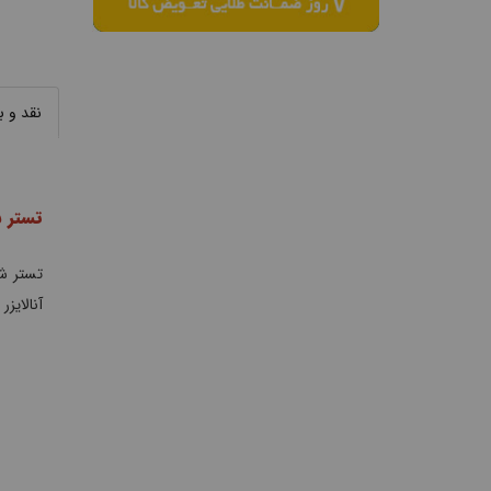
نقد و 
تستر شبکه 
آنالایز