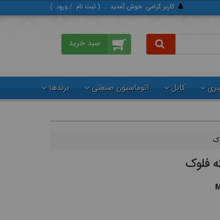
کاربر گرامی
خوش آمدید ... (
ثبت‌ نام
/
ورود
)
گیری
کابل
اتوماسیون صنعتی
برندها
وک
ه فلوک
M