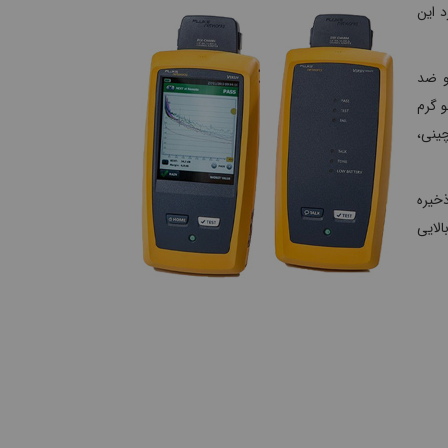
فرد این
م و ضد
ابعاد 27.94*13.33*6.67 سانتی متر و وزن 1.28 کیلو گرم
 چینی،
و دمای ذخیره
بالایی