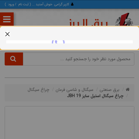
کاربر گرامی
خوش آمدید ... (
ثبت‌ نام
/
ورود
)
برق صنعتی
سیگنال و شاسی فرمان
چراغ سیگنال
چراغ سیگنال استیل سایز 19 JBH