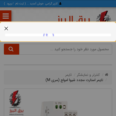
کاربر گرامی
خوش آمدید ... (
ثبت‌ نام
/
ورود
)
کنترلر و نمایشگر
تایمر
تایمر استارت مجدد شیوا امواج (سری M)