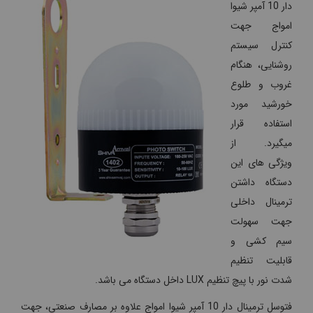
دار 10 آمپر شیوا
امواج جهت
کنترل سیستم
روشنایی، هنگام
غروب و طلوع
خورشید مورد
استفاده قرار
میگیرد. از
ویژگی های این
دستگاه داشتن
ترمینال داخلی
جهت سهولت
سیم کشی و
قابلیت تنظیم
شدت نور با پیچ تنظیم LUX داخل دستگاه می باشد.
فتوسل ترمینال دار 10 آمپر شیوا امواج علاوه بر مصارف صنعتی، جهت