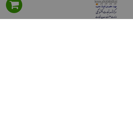
راهنمای مشتریان
سوالی دارید؟ پرسش های متداول
شیوه های پرداخت
روش هاي ارسال كالا
حریم خصوصی
قوانين و مقررات
رويه هاي بازگرداندن كالا
ثبت شكايات مشتريان