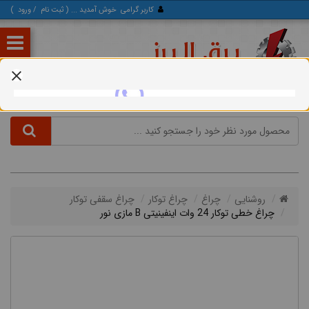
کاربر گرامی
خوش آمدید ... (
ثبت‌ نام
/
ورود
)
روشنایی
چراغ
چراغ توکار
چراغ سقفی توکار
چراغ خطی توکار 24 وات اینفینیتی B مازی نور