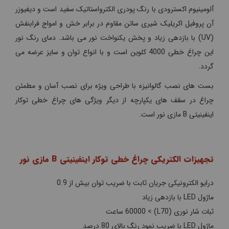
آلومینیوم اکسترودی با رنگ پودری الکترواستاتیک سفید است و دیفیوزر
آن پروفیل اکریلیک شیری ساتن مقاوم در برابر خش و امواج فرابنفش
(UV) با بازدهی زیاد و پخش یکنواخت نور می باشد. دمای رنگ نور
این چراغ خطی 4000 کلوین است و با انواع توان و سایز عرضه می
گردد.
بست های نصب گالوانیزه با طراحی ویژه برای نصب آسان و مطمئن
چراغ در سقف های یکپارچه از دیگر ویژگی های چراغ خطی توکار
اینفینیتی B مازی نور است.
تجهیزات الکتریکی چراغ خطی توکار اینفینیتی B مازی نور
درایو الکترونیکی جریان ثابت با ضریب توان بیش از 0.9
ماژول LED با بازدهی زیاد
ثبات شار نوری (L70) > 60000 ساعت
ماژول LED با ضریب نمود رنگ بالای 80 درصد