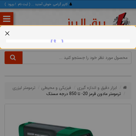
کاربر گرامی
خوش آمدید ... (
ثبت‌ نام
/
ورود
)
ابزار دقیق و اندازه گیری
فیزیکی و محیطی
ترمومتر لیزری
ترمومتر مادون قرمز 20- تا 850 درجه مستک