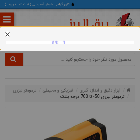
کاربر گرامی
خوش آمدید ... (
ثبت‌ نام
/
ورود
)
ابزار دقیق و اندازه گیری
فیزیکی و محیطی
ترمومتر لیزری
ترمومتر لیزری 50- تا 700 درجه بنتک