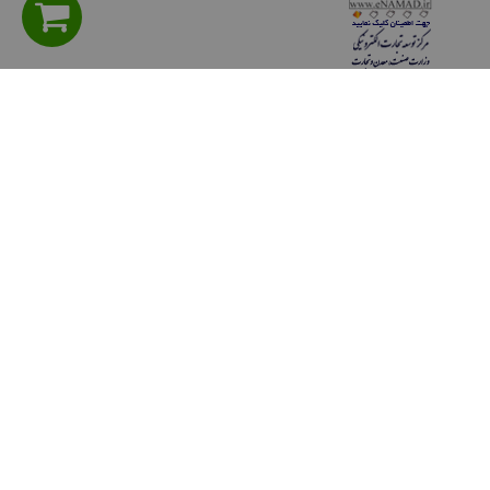
راهنمای مشتریان
سوالی دارید؟ پرسش های متداول
شیوه های پرداخت
روش هاي ارسال كالا
حریم خصوصی
قوانين و مقررات
رويه هاي بازگرداندن كالا
ثبت شكايات مشتريان