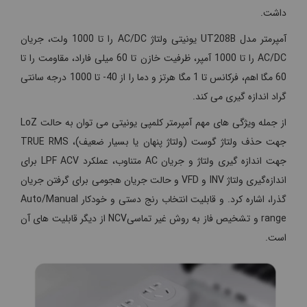
داشت.
آمپرمتر مدل UT208B یونیتی ولتاژ AC/DC را تا 1000 ولت، جریان
AC/DC را تا 1000 آمپر، ظرفیت خازن تا 60 میلی فاراد، مقاومت را تا
60 مگا اهم، فرکانس تا 1 مگا هرتز و دما را از 40- تا 1000 درجه سانتی
گراد اندازه گیری می کند.
از جمله ویژگی های مهم آمپرمتر کلمپی یونیتی می توان به حالت LoZ
جهت حذف ولتاژ گوست (ولتاژ پنهان یا بسیار ضعیف)، TRUE RMS
جهت اندازه گیری ولتاژ و جریان AC متناوب، عملکرد LPF ACV برای
اندازه‌گیری ولتاژ INV و VFD و حالت جریان هجومی برای گرفتن جریان
گذرا، اشاره کرد. و قابلیت انتخاب رنج دستی و خودکار Auto/Manual
range و تشخیص فاز به روش غیر تماسیNCV از دیگر قابلیت های آن
است.