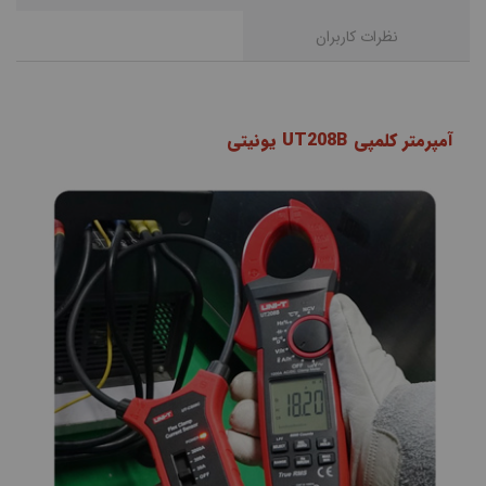
نظرات کاربران
آمپرمتر کلمپی UT208B یونیتی