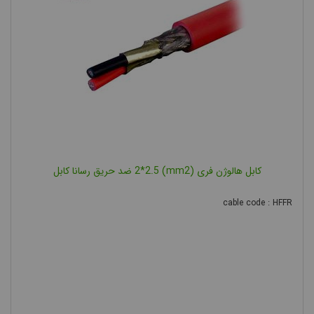
کابل هالوژن فری (mm2) 2*2.5 ضد حریق رسانا کابل
cable code : HFFR