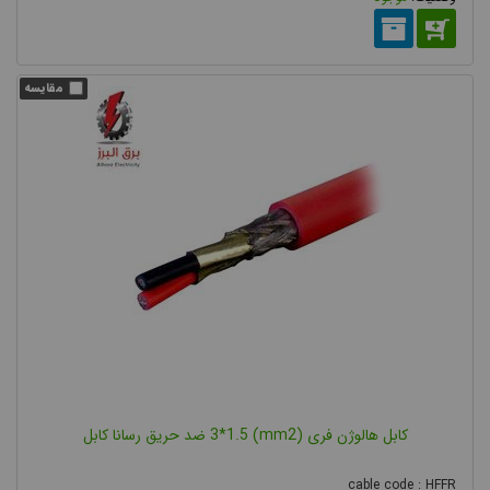
کابل هالوژن فری (mm2) 3*1.5 ضد حریق رسانا کابل
cable code : HFFR