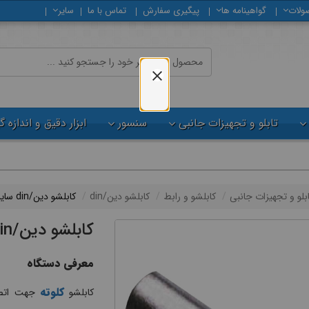
ولات
گواهینامه ها
پیگیری سفارش
تماس با ما
سایر
تابلو و تجهیزات جانبی
سنسور
ابزار دقیق و اندازه 
ابلو و تجهیزات جانبی
کابلشو و رابط
کابلشو دین/din
کابلشو دین/din سایز 240 کلوته
کابلشو دین/din سایز 240 کلوته
معرفی دستگاه
کلوته
کابلشو
جهت اتصال