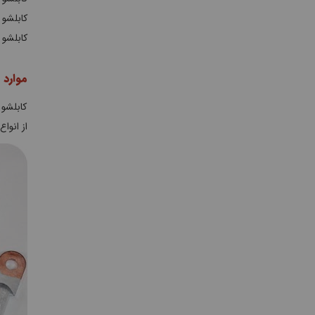
کابلشو 
کابلشو 
موارد 
کابلشو
از انوا