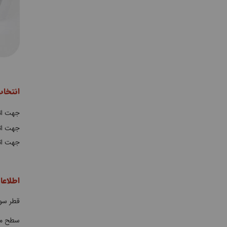
انتخا
جهت ات
جهت اتص
جهت اتص
اطلاعا
قطر سور
سطح مق