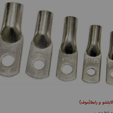
کابلشو و رابط(موف)
 و رابط مسی