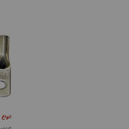
انواع 
کابلشو