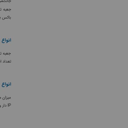
جانکشن
جعبه تق
باکس بر
انواع 
جعبه تق
تعداد ا
انواع 
میزان م
IP دار و معمولی تولید می شوند. در هنگام خرید جعبه تقسیم برق حتما باید شرایط محیطی و میزان درجه حفاظت مورد نیاز در نظر گرفته شود.