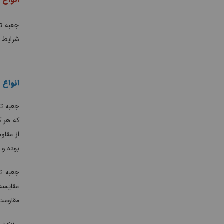
جعبه تق
شرایط 
انواع
جعبه تق
که هر ک
از مقاو
بوده و 
جعبه ت
مقایسه 
مقاومت 