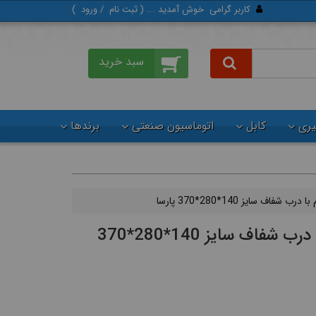
کاربر گرامی
خوش آمدید ... (
ثبت‌ نام
/
ورود
)
گیری
کابل
اتوماسیون صنعتی
برندها
 شفاف سایز 140*280*370 پارسا
جعبه تقسیم با درب شفاف سایز 140*280*370