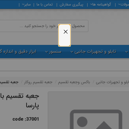
ولات
گواهینامه ها
پیگیری سفارش
تماس با ما
سایر
تابلو و تجهیزات جانبی
سنسور
ابزار دقیق و اندازه 
ابلو و تجهیزات جانبی
باکس وجعبه تقسیم
جعبه تقسیم روکار
جعبه تقسیم با درب
پارسا
code :37001