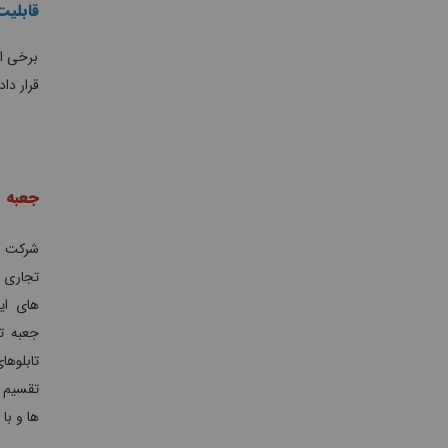
قابلی
برخی از
قرار داد
جعبه ت
شرکت و
تجاری 
های ایر
جعبه ت
تابلوه
تقسیم ه
ها و با