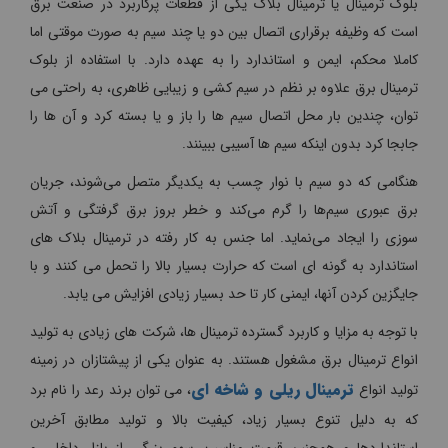
بلوک ترمینال یا ترمینال بلاک یکی از قطعات پرکاربرد در صنعت برق
است که وظیفه برقراری اتصال بین دو یا چند سیم به صورت موقتی اما
کاملا محکم، ایمن و استاندارد را به عهده دارد. با استفاده از بلوک
ترمینال برق علاوه بر نظم در سیم کشی و زیبایی ظاهری، به راحتی می
توان، چندین بار محل اتصال سیم ها را باز و یا بسته کرد و آن ها را
جابجا کرد بدون اینکه سیم ها آسیبی ببینند.
هنگامی که دو سیم با نوار چسب به یکدیگر متصل می‌شوند، جریان
برق عبوری سیم‌ها را گرم می‌کند و خطر بروز برق گرفتگی و آتش
سوزی را ایجاد می‌نماید. اما جنس به کار رفته در ترمینال بلاک های
استاندارد به گونه ای است که حرارت بسیار بالا را تحمل می کنند و با
جایگزین کردن آنها، ایمنی کار تا حد بسیار زیادی افزایش می یابد.
با توجه به مزایا و کاربرد گسترده ترمینال ها، شرکت های زیادی به تولید
انواع ترمینال برق مشغول هستند. به عنوان یکی از پیشتازان در زمینه
ترمینال ریلی و شاخه ای
تولید انواع
، می توان برند رعد را نام برد
که به دلیل تنوع بسیار زیاد، کیفیت بالا و تولید مطابق آخرین
استانداردها و همچنین قیمت مناسب، سهم بزرگی از بازار داخلی و