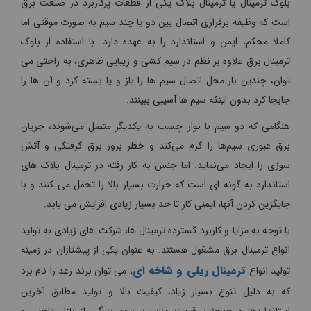
بلوک ترمینال یا ترمینال بلاک یکی از قطعات پرکاربرد در صنعت برق
است که وظیفه برقراری اتصال بین دو یا چند سیم به صورت موقتی اما
کاملا محکم، ایمن و استاندارد را به عهده دارد. با استفاده از بلوک
ترمینال برق علاوه بر نظم در سیم کشی و زیبایی ظاهری، به راحتی می
توان، چندین بار محل اتصال سیم ها را باز و یا بسته کرد و آن ها را
جابجا کرد بدون اینکه سیم ها آسیبی ببینند.
هنگامی که دو سیم با نوار چسب به یکدیگر متصل می‌شوند، جریان
برق عبوری سیم‌ها را گرم می‌کند و خطر بروز برق گرفتگی و آتش
سوزی را ایجاد می‌نماید. اما جنس به کار رفته در ترمینال بلاک های
استاندارد به گونه ای است که حرارت بسیار بالا را تحمل می کنند و با
جایگزین کردن آنها، ایمنی کار تا حد بسیار زیادی افزایش می یابد.
با توجه به مزایا و کاربرد گسترده ترمینال ها، شرکت های زیادی به تولید
انواع ترمینال برق مشغول هستند. به عنوان یکی از پیشتازان در زمینه
ترمینال ریلی و شاخه ای
تولید انواع
، می توان برند رعد را نام برد
که به دلیل تنوع بسیار زیاد، کیفیت بالا و تولید مطابق آخرین
استانداردها و همچنین قیمت مناسب، سهم بزرگی از بازار داخلی و