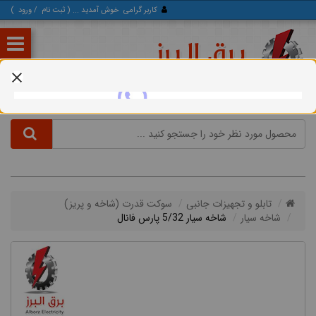
کاربر گرامی
خوش آمدید ... (
ثبت‌ نام
/
ورود
)
تابلو و تجهیزات جانبی
سوكت قدرت (شاخه و پريز)
شاخه سیار
شاخه سیار 5/32 پارس فانال