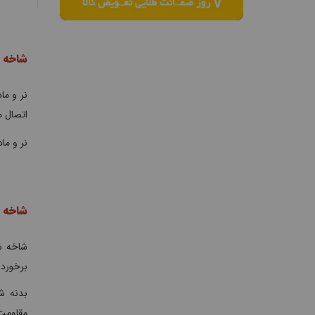
شاخه و
نر و ما
اتصال م
نر و ما
شاخه س
برخوردا
بدنه ش
مقاومت 