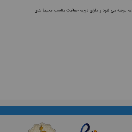
ر پارس فانال در دو نوع 230V (آبی) و 400V (قرمز) در مدل های 3، 4 و 5 شاخه عرضه می شود و دارای درجه حفاظت مناسب محیط های