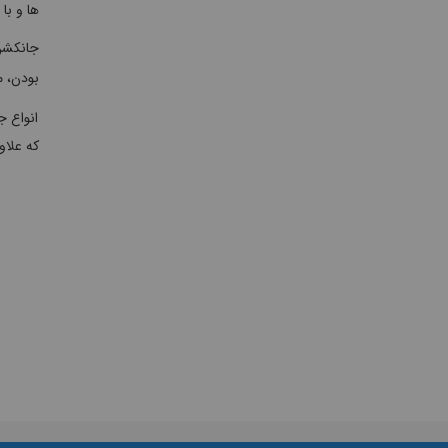
ها و با
بودن، م
انواع ج
که علاو