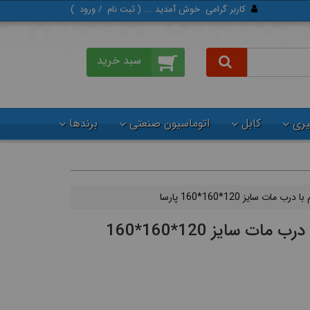
کاربر گرامی
خوش آمدید ... (
ثبت‌ نام
/
ورود
)
گیری
کابل
اتوماسیون صنعتی
برندها
 مات سایز 120*160*160 پارسا
جعبه تقسیم با درب مات سایز 120*160*160