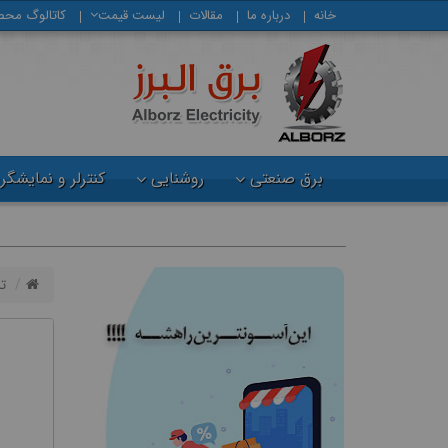
خانه
درباره ما
مقالات
لیست قیمت
كاتالوگ محص
برق صنعتی
روشنایی
کنترلر و نمایشگر
ت