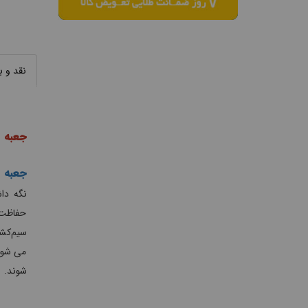
نقد و 
جعبه 
جعبه 
نگه دا
حفاظت 
سیم‌کشی
می شوند
شوند.