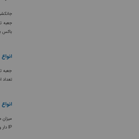
جانکشن
جعبه تق
باکس بر
انواع 
جعبه تق
تعداد ا
انواع 
میزان م
IP دار و معمولی تولید می شوند. در هنگام خرید جعبه تقسیم برق حتما باید شرایط محیطی و میزان درجه حفاظت مورد نیاز در نظر گرفته شود.