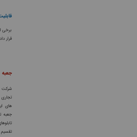
قابلی
برخی از
قرار داد
جعبه ت
شرکت و
تجاری 
های ایر
جعبه ت
تابلوه
تقسیم ه