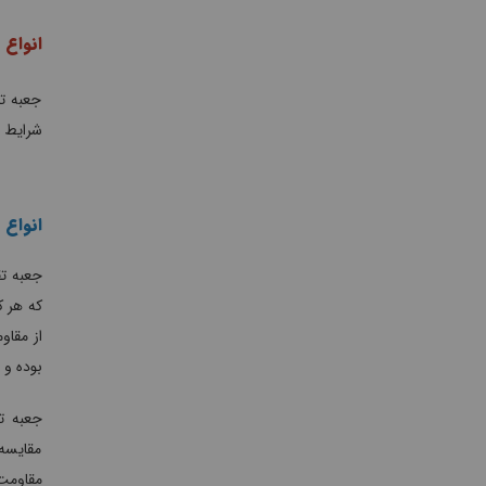
انواع 
جعبه تق
شرایط 
انواع
جعبه تق
که هر ک
از مقاو
بوده و 
جعبه ت
مقایسه 
مقاومت 