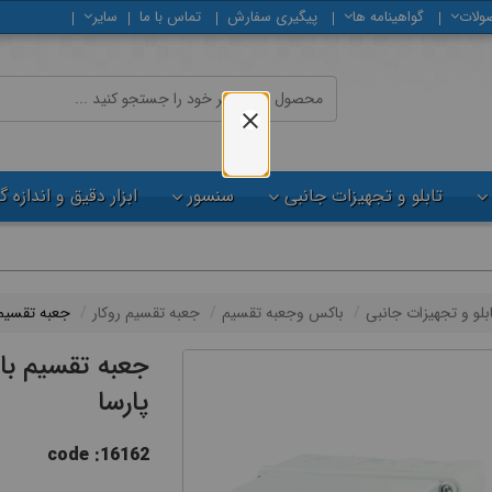
ولات
گواهینامه ها
پیگیری سفارش
تماس با ما
سایر
تابلو و تجهیزات جانبی
سنسور
ابزار دقیق و اندازه 
ابلو و تجهیزات جانبی
باکس وجعبه تقسیم
جعبه تقسیم روکار
جعبه تقسیم با درب
پارسا
code :16162