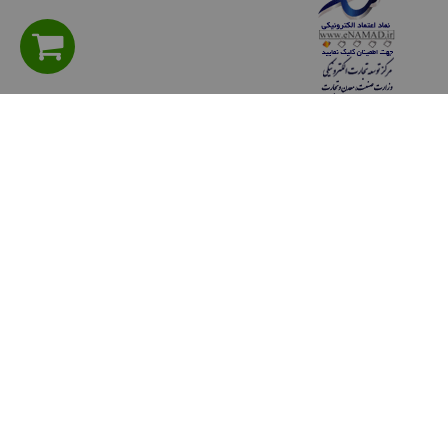
راهنمای مشتریان
سوالی دارید؟ پرسش های متداول
شیوه های پرداخت
روش هاي ارسال كالا
حریم خصوصی
قوانين و مقررات
رويه هاي بازگرداندن كالا