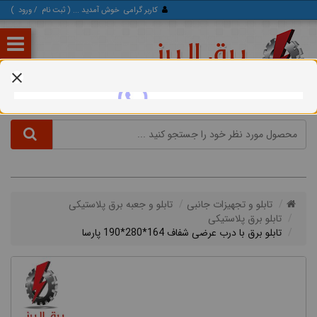
کاربر گرامی
خوش آمدید ... (
ثبت‌ نام
/
ورود
)
تابلو و تجهیزات جانبی
تابلو و جعبه برق پلاستیکی
تابلو برق پلاستیکی
تابلو برق با درب عرضی شفاف 164*280*190 پارسا