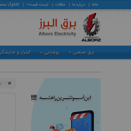
خانه
درباره ما
مقالات
لیست قیمت
كاتالوگ محص
برق صنعتی
روشنایی
کنترلر و نمایشگر
ت