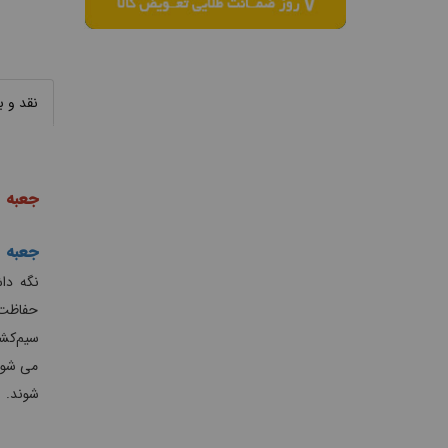
نقد و 
جعبه 
جعبه 
نگه دا
حفاظت 
سیم‌کشی
می شوند
شوند.