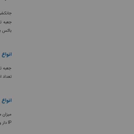
جانکشن
جعبه تق
باکس بر
انواع 
جعبه تق
تعداد ا
انواع 
میزان م
IP دار و معمولی تولید می شوند. در هنگام خرید جعبه تقسیم برق حتما باید شرایط محیطی و میزان درجه حفاظت مورد نیاز در نظر گرفته شود.