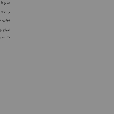
ها و با
بودن، م
انواع ج
که علاو