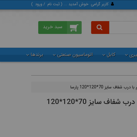
کاربر گرامی
خوش آمدید ... (
ثبت‌ نام
/
ورود
)
گیری
کابل
اتوماسیون صنعتی
برندها
 شفاف سایز 70*120*120 پارسا
جعبه تقسیم با درب شفاف سایز 70*120*120