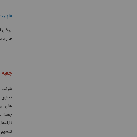
قابلی
برخی از
قرار داد
جعبه ت
شرکت و
تجاری 
های ایر
جعبه ت
تابلوه
تقسیم ه