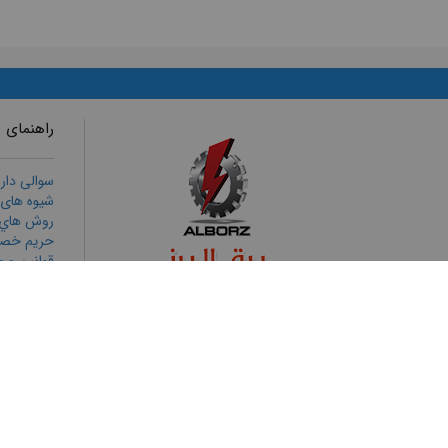
راهنمای 
سوالی دار
شیوه های
روش هاي ا
حریم خص
قوانين و م
رويه هاي ب
ثبت شكايا
تمامی حقوق برای برق البرز محفوظ است
طراحی وب سایت
و
بهینه سازی وب سایت
توسط
پورتال فراتک