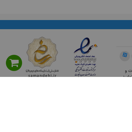
ت و
مایید.