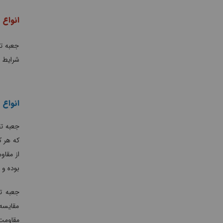
انواع 
جعبه تق
شرایط 
انواع
جعبه تق
که هر ک
از مقاو
بوده و 
جعبه ت
مقایسه 
مقاومت 