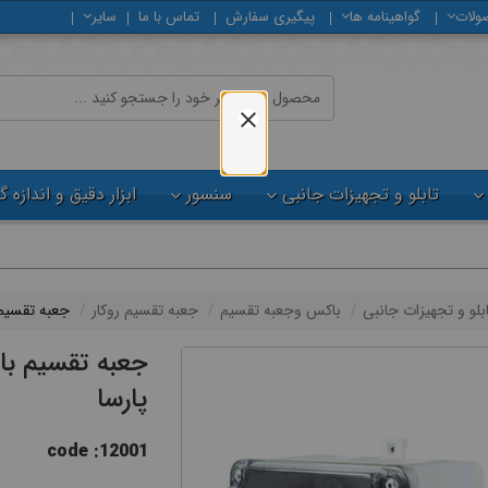
ولات
گواهینامه ها
پیگیری سفارش
تماس با ما
سایر
تابلو و تجهیزات جانبی
سنسور
ابزار دقیق و اندازه 
ابلو و تجهیزات جانبی
باکس وجعبه تقسیم
جعبه تقسیم روکار
جعبه تقسیم با درب
پارسا
code :12001