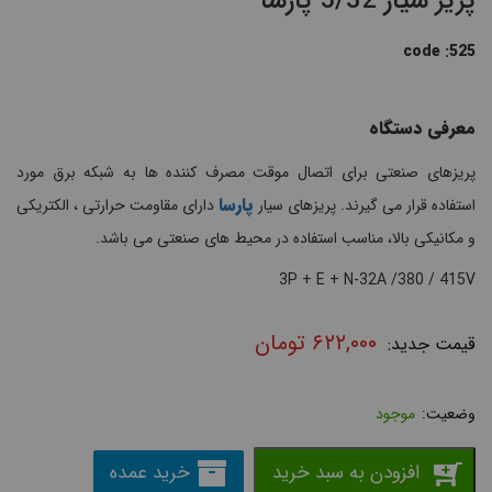
پریز سیار 5/32 پارسا
code :525
معرفی دستگاه
پریزهای صنعتی برای اتصال موقت مصرف کننده ها به شبکه برق مورد
پارسا
استفاده قرار می گیرند. پریزهای سیار
دارای مقاومت حرارتی ، الکتریکی
و مکانیکی بالا، مناسب استفاده در محیط های صنعتی می باشد.
3P + E + N-32A /380 / 415V
۶۲۲,۰۰۰
تومان
موجود
افزودن به سبد خرید
خرید عمده