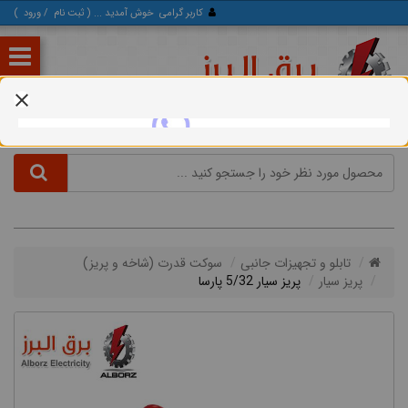
کاربر گرامی
خوش آمدید ... (
ثبت‌ نام
/
ورود
)
تابلو و تجهیزات جانبی
سوكت قدرت (شاخه و پريز)
پریز سیار
پریز سیار 5/32 پارسا