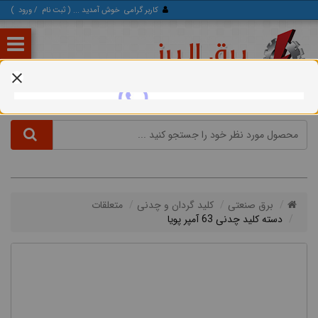
کاربر گرامی
خوش آمدید ... (
ثبت‌ نام
/
ورود
)
برق صنعتی
کلید گردان و چدنی
متعلقات
دسته کلید چدنی 63 آمپر پویا