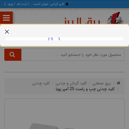
کاربر گرامی
خوش آمدید ... (
ثبت‌ نام
/
ورود
)
برق صنعتی
کلید گردان و چدنی
کلید چدنی
کلید چدنی چپ و راست 25 آمپر پویا