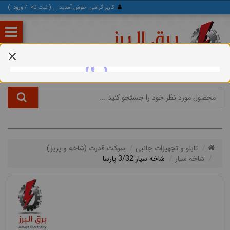
کاربر گرامی
خوش آمدید ... (
ثبت‌ نام
/
ورود
)
تابلو و تجهیزات جانبی
سوكت قدرت (شاخه و پريز)
شاخه سیار
شاخه سیار 3/32 پارسا