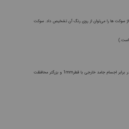
ولتاژ سوکت ها را می‌توان از روی رنگ آن تشخیص داد. سوکت
 است.)
درجه حفاظت IP44 نشان دهنده این است که پریز در برابر پاشیدن آب در هر جهت و در برابر اجسام جامد خارجی با قطر1mm و بزرگتر محافظت