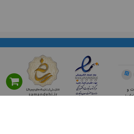
ت و
مایید.