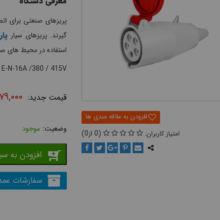
معرفی دستگاه
پریزهای صنعتی برای اتص
پار
گیرند. پریزهای سیار
استفاده در محیط های ص
 E-N-16A /380 / 415V
۷۹,۰۰۰
موجود
0
0
افزودن به سب
سفارشات عمد