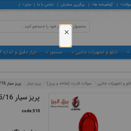
ولات
گواهینامه ها
پیگیری سفارش
تماس با ما
سایر
تابلو و تجهیزات جانبی
سنسور
ابزار دقیق و اندازه 
ابلو و تجهیزات جانبی
سوكت قدرت (شاخه و پريز)
پریز سیار
پریز سیار 5/16 پارسا
پریز سیار 5/16 پارسا
code:510