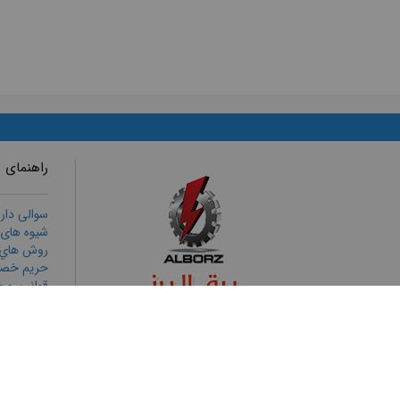
راهنمای 
سوالی دار
شیوه های
روش هاي ا
حریم خص
قوانين و م
رويه هاي ب
ثبت شكايا
تمامی حقوق برای برق البرز محفوظ است
طراحی وب سایت
و
بهینه سازی وب سایت
توسط
پورتال فراتک