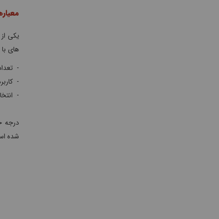
معیاره
یکی از 
های با ولتاژ 220 ولت معمولاً به رنگ آبی و 415
- تعداد
- کارب
- انتخ
شده اس