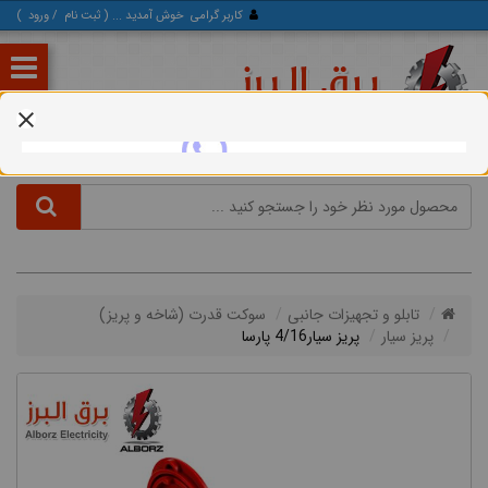
کاربر گرامی
خوش آمدید ... (
ثبت‌ نام
/
ورود
)
تابلو و تجهیزات جانبی
سوكت قدرت (شاخه و پريز)
پریز سیار
پریز سیار4/16 پارسا