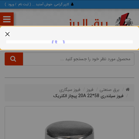
کاربر گرامی
خوش آمدید ... (
ثبت‌ نام
/
ورود
)
برق صنعتی
فیوز
فیوز سیگاری
فیوز سیلندری 58*22 20A پیچاز الکتریک