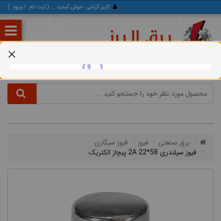
کاربر گرامی
خوش آمدید ... (
ثبت‌ نام
/
ورود
)
برق صنعتی
فیوز
فیوز سیگاری
فیوز سیلندری 58*22 2A پیچاز الکتریک