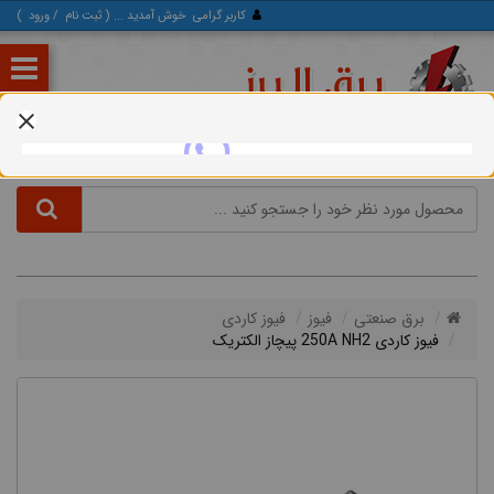
کاربر گرامی
خوش آمدید ... (
ثبت‌ نام
/
ورود
)
برق صنعتی
فیوز
فیوز کاردی
فیوز کاردی 250A NH2 پیچاز الکتریک