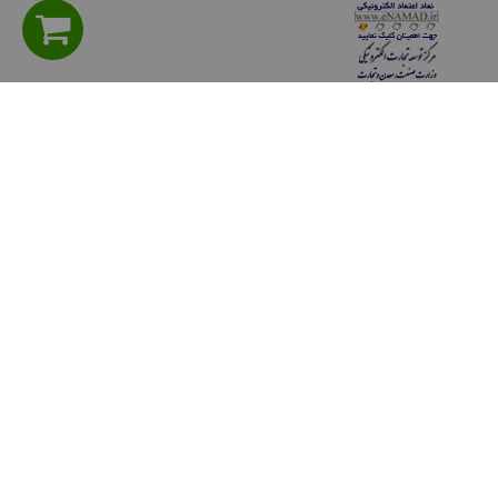
راهنمای مشتریان
سوالی دارید؟ پرسش های متداول
شیوه های پرداخت
روش هاي ارسال كالا
حریم خصوصی
قوانين و مقررات
رويه هاي بازگرداندن كالا
ثبت شكايات مشتريان