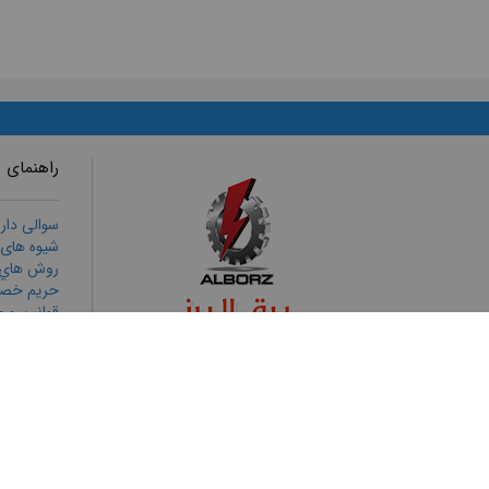
راهنمای 
سوالی دار
شیوه های
روش هاي ا
حریم خص
قوانين و م
رويه هاي ب
ثبت شكايا
تمامی حقوق برای برق البرز محفوظ است
طراحی وب سایت
و
بهینه سازی وب سایت
توسط
پورتال فراتک