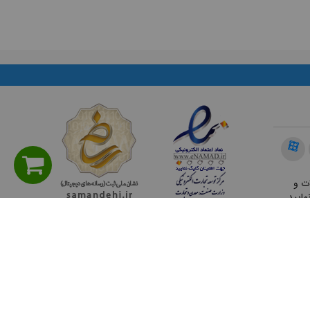
ت و
مایید.