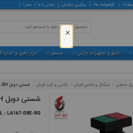
ولات
گواهینامه ها
پیگیری سفارش
تماس با ما
سایر
تابلو و تجهیزات جانبی
سنسور
ابزار دقیق و اندازه 
رق صنعتی
سیگنال و شاسی فرمان
شاسی و کلید فرمان
شستی دوبل JBH
شستی دوبل JBH
 : LA167-D8E-RG