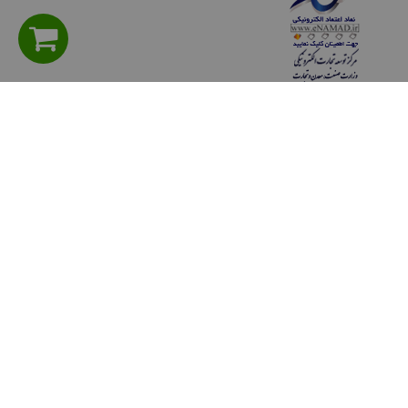
راهنمای مشتریان
سوالی دارید؟ پرسش های متداول
شیوه های پرداخت
روش هاي ارسال كالا
حریم خصوصی
قوانين و مقررات
رويه هاي بازگرداندن كالا