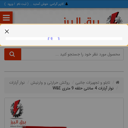
کاربر گرامی
خوش آمدید ... (
ثبت‌ نام
/
ورود
)
تابلو و تجهیزات جانبی
روکش حرارتی و وارنیش
نوار آپارات
نوار آپارات 4 سانتی حلقه 9 متری W&E