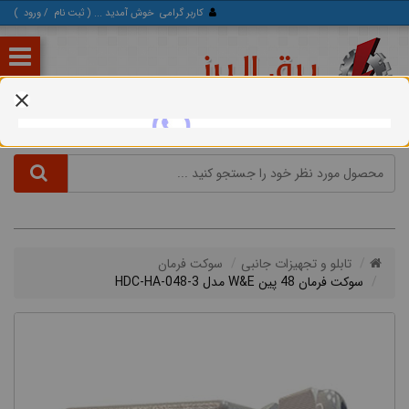
کاربر گرامی
خوش آمدید ... (
ثبت‌ نام
/
ورود
)
تابلو و تجهیزات جانبی
سوكت فرمان
سوکت فرمان 48 پین W&E مدل HDC-HA-048-3