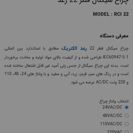
چراغ سیگنال قطر 22 رعد
MODEL : RCI 22
معرفی دستگاه
رعد الکتریک
چراغ سیگنال قطر 22
مطابق با استاندارد بین المللی
IEC60947-5-1 طراحی شده و از کیفیت بالای مواد اولیه و ساخت برخوردار
است. بدنه این چراغ سیگنال از جنس پلی آمید غیر قابل اشتعال ساخته شده
است و در رنگ های سبز، قرمز، زرد، آبی و سفید و با ولتاژ های 24، 48، 110
و 220 ولت AC/DC عرضه می شود.
انتخاب ولتاژ چراغ:
24VAC/DC
48VAC/DC
110VAC/DC
220VAC