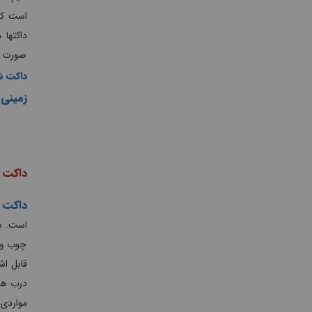
است که 
داکتها
صورت م
داکت شی
زمینی
(
داکت س
داکت
س
چوب و ط
درب ها
مواردی 