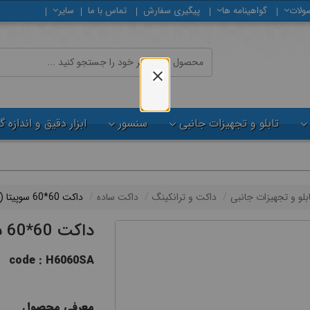
ولات
گواهینامه ها
پیگیری سفارش
تماس با ما
سایر
تابلو و تجهیزات جانبی
سنسور
ابزار دقیق و اندازه 
ابلو و تجهیزات جانبی
داکت و ترانکینگ
داکت ساده
داکت 60*60 سوپیتا (بست دار)
داکت 60*60 سوپیتا (بست دار)
code : H6060SA
معرفی محصول