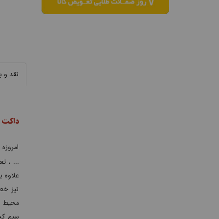
نقد و 
داکت
امروزه 
... ، 
علاوه ب
نیز خط
محیط ه
سیم کش