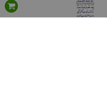
راهنمای مشتریان
سوالی دارید؟ پرسش های متداول
شیوه های پرداخت
روش هاي ارسال كالا
حریم خصوصی
قوانين و مقررات
رويه هاي بازگرداندن كالا
ثبت شكايات مشتريان