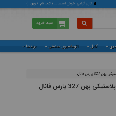
کاربر گرامی
خوش آمدید ... (
ثبت‌ نام
/
ورود
)
گیری
کابل
اتوماسیون صنعتی
برندها
 327 پارس فانال
ی پهن 327 پارس فانال