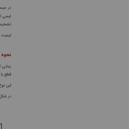
در سیس
ایمنی 
تشخیص د
لیمیت س
نحوه 
زمانی 
قطع یا 
این نوع
در شکل 