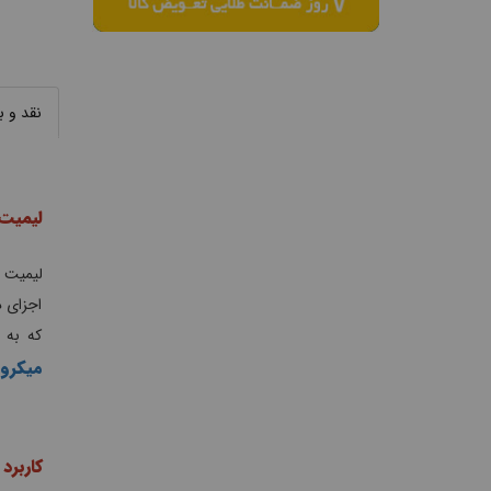
نقد و 
لیمیت
اجزای د
که به 
میکرو
کاربرد