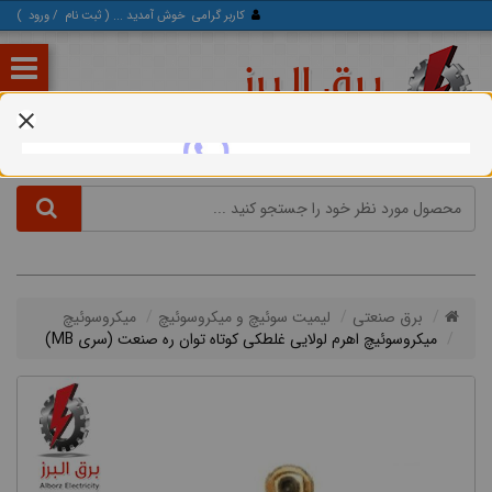
کاربر گرامی
خوش آمدید ... (
ثبت‌ نام
/
ورود
)
برق صنعتی
لیمیت سوئیچ و میکروسوئیچ
میکروسوئیچ
میکروسوئیچ اهرم لولایی غلطکی کوتاه توان ره صنعت (سری MB)