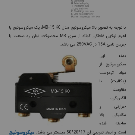
با توجه به تصویر بالا میکروسوئیچ مدل MB-15 K0، یک میکروسوئیچ با
اهرم لولایی غلطکی کوتاه از سری MB محصولات توان ره صنعت با
جریان نامی 15A در 250VAC می باشد.
بدنه این
میکروسوئیچ از
مواد ترموست
(باکالیت) با
مقاومت
الکتریکی،
حرارتی و
مکانیکی بالا
ساخته شده
میکروسوئیچ
است و ابعاد تقریبی آن 17*20*50 میلیمتر می باشد.