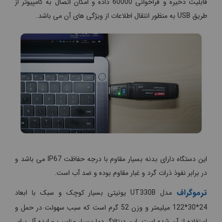
قابلیت ذخیره و فراخوانی 60000 داده و امکان اتصال به کامپیوتر از
طریق USB به منظور انتقال اطلاعات از ویژگی های آن می باشد.
این دستگاه دارای بدنه بسیار مقاوم با درجه حفاظت IP67 می باشد و
در برابر نفوذ ذرات گرد و غبار مقاوم بوده و ضد آب است.
ترموگراف
مدل UT330B یونیتی بسیار کوچک و سبک با ابعاد
24*30*122 میلیمتر و وزن 52 گرم است که سبب سهولت در حمل و
استفاده از آن شده است. این دیتالاگر دما بسیار مناسب و ایده آل برای