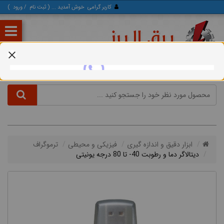
کاربر گرامی
خوش آمدید ... (
ثبت‌ نام
/
ورود
)
ابزار دقیق و اندازه گیری
فیزیکی و محیطی
ترموگراف
دیتالاگر دما و رطوبت 40- تا 80 درجه یونیتی