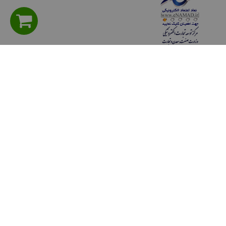
راهنمای مشتریان
سوالی دارید؟ پرسش های متداول
شیوه های پرداخت
روش هاي ارسال كالا
حریم خصوصی
قوانين و مقررات
رويه هاي بازگرداندن كالا