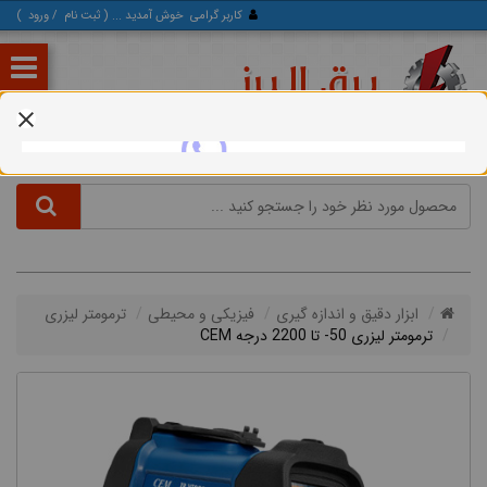
کاربر گرامی
خوش آمدید ... (
ثبت‌ نام
/
ورود
)
ابزار دقیق و اندازه گیری
فیزیکی و محیطی
ترمومتر لیزری
ترمومتر لیزری 50- تا 2200 درجه CEM