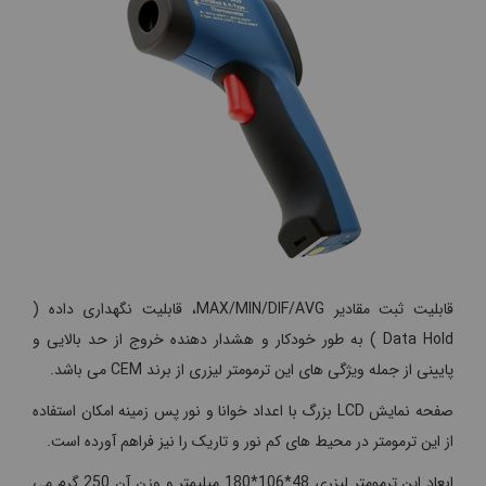
قابلیت ثبت مقادیر MAX/MIN/DIF/AVG، قابلیت نگهداری داده (
Data Hold ) به طور خودکار و هشدار دهنده خروج از حد بالایی و
پایینی از جمله ویژگی های این ترمومتر لیزری از برند CEM می باشد.
صفحه نمایش LCD بزرگ با اعداد خوانا و نور پس زمینه امکان استفاده
از این ترمومتر در محیط های کم نور و تاریک را نیز فراهم آورده است.
ابعاد این ترمومتر لیزری 48*106*180 میلیمتر و وزن آن 250 گرم می