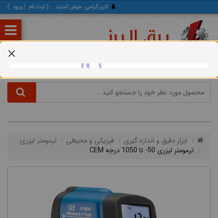
کاربر گرامی
خوش آمدید ... (
ثبت‌ نام
/
ورود
)
ابزار دقیق و اندازه گیری
فیزیکی و محیطی
ترمومتر لیزری
ترمومتر لیزری 50- تا 1050 درجه CEM