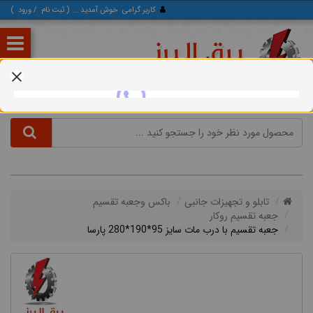
کاربر گرامی
خوش آمدید ... (
ثبت‌ نام
/
ورود
)
تابلو و تجهیزات جانبی
باکس وجعبه تقسیم
جعبه تقسیم روکار
جعبه تقسیم با درب مات سایز 95*190*280 پارسا