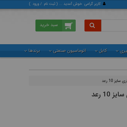
کاربر گرامی
خوش آمدید ... (
ثبت‌ نام
/
ورود
)
گیری
کابل
اتوماسیون صنعتی
برندها
سایز 10 رعد
 10 رعد