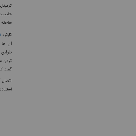
ترمینال
ساخته م
ت
کارکرد
آن ها م
طرفین ت
کردن سی
گفت کار
اتصال آ
استفاده بر 