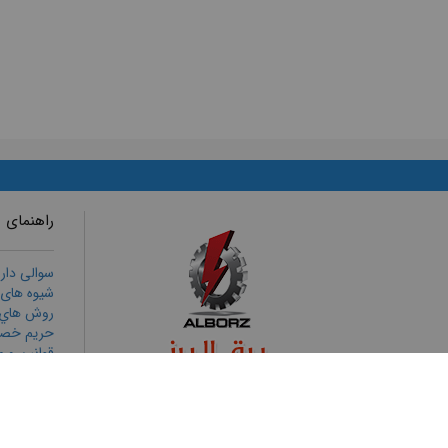
راهنمای 
سوالی دار
شیوه های
روش هاي ا
حریم خص
قوانين و م
رويه هاي ب
ثبت شكايا
تمامی حقوق برای برق البرز محفوظ است
طراحی وب سایت
و
بهینه سازی وب سایت
توسط
پورتال فراتک