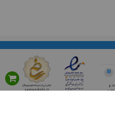
ت و
مایید.