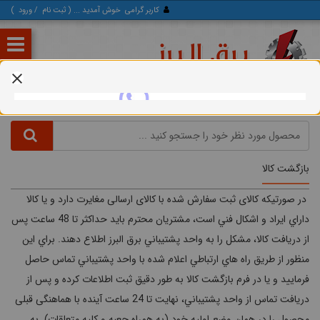
کاربر گرامی
خوش آمدید ... (
ثبت‌ نام
/
ورود
)
بازگشت كالا
در صورتیکه کالای ثبت سفارش شده با کالای ارسالی مغایرت دارد و يا كالا
داراي ايراد و اشكال فني است، مشتریان محترم باید حداکثر تا 48 ساعت پس
از دریافت كالا، مشکل را به واحد پشتيباني برق البرز اطلاع دهند. براي اين
منظور از طريق راه هاي ارتباطي اعلام شده با واحد پشتيباني تماس حاصل
فرماييد و يا در فرم بازگشت كالا به طور دقیق ثبت اطلاعات کرده و پس از
دريافت تماس از واحد پشتيباني، نهایت تا 24 ساعت آینده با هماهنگی قبلی
محصول را در همان وضع اولیه خود (به همراه جعبه و کلیه متعلقات) به