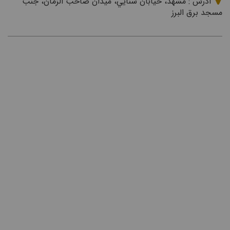
آدرس : مشهد، خيابان سنايي، ميدان صاحب الزمان، جنب
مسجد برق البرز