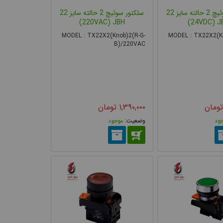
سلکتور سوئیچ 2 حالته سایز 22
سلکتور سوئیچ 2 حالته سایز 22
این نوع شاسی دارای دو دکمه در یک بدنه است که معمولاً یکی برای ارسال فرمان شروع (Start) و دیگری برای توقف (Stop) به کار می‌رود. طراحی
220VAC) JBH)
24VDC) JB
MODEL : TX22X2(Knob)2(R-G-
MODEL : TX22X2(Kn
B)/220VAC
تومان
۱,۳۹۰,۰۰۰
تومان
ود
موجود