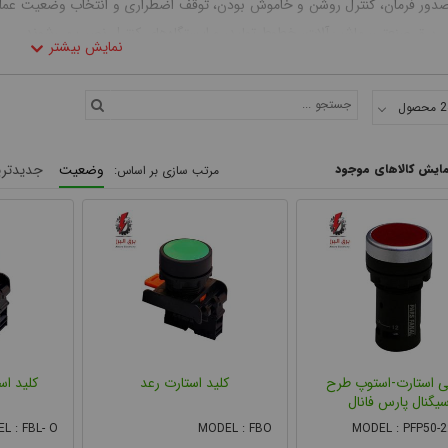
صدور فرمان، کنترل روشن و خاموش بودن، توقف اضطراری و انتخاب وضعیت عملکرد 
ی برق صنعتی، ماشین‌آلات، خطوط تولید، و ایستگاه‌های کنترل نصب می‌شوند.
مایش کالاهای موجود
وضعیت
جدیدتری
مقاله به بررسی دقیق انواع شاسی و کلید فرمان، دسته‌بندی آن‌ها از جنبه‌های مختل
 استارت-استوپ طرح
کلید استارت رعد
کلید اس
یگنال پارس فانال
L : FBL- O
MODEL : FBO
MODEL : PFP50-2