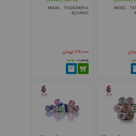
MODEL : TX22B2M(R-G-
MODEL : TX1
B)/24VDC
مان
۶۷۰,۰۰۰
تومان
ود
موجود
ه می شود. طراحی این مدل به گونه‌ای می باشد که درهنگام
د (لحظه‌ای) یا در همان حالت باقی می‌ماند (ماندگار). این