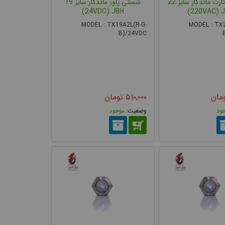
شستی استارت ماندگار سایز 22
شستی پاور ماندگار سایز 19
24VDC) JBH)
220VAC) J
MODEL : TX19A2L(R-G-
MODEL : TX2
B)/24VDC
مان
۵۱۰,۰۰۰
تومان
ود
موجود