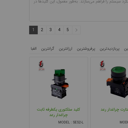
سیستم را فراهم می‌سازند. به‌طور معمول، این کلیدها در
1
2
3
4
5
ن
پربازدیدترین
پرفروشترین
ارزانترین
گرانترین
الفبا
ف، ویژگی‌ها، کاربردها و نکات انتخاب خواهیم پرداخت.
تارت چراغدار رعد
کلید سلکتوری یکطرفه ثابت
چراغدار رعد
MODEL : SES2-L
MODE