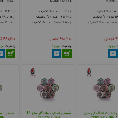
L : SEI3-L
MODE : SES3-L
MODEL :
۱۱
۱
۰
۱۱
۱
۰
۱۱۹
۱۲
۰
۱۱۹
۱۲
۰
۱۱
۰۰۰۰
۱۲۰
۰
۱۰۰۰۰
۱۲۰
۰
۱۰۰۰۰
تریک (Piezoelectric Push Button)
ای پیزوالکتریک نسل جدیدی از تجهیزات فرمان صنعتی هستند که به‌جای استفاده
۴
تومان
۴۸۰,۲۰۰
تومان
۴۸۰,۲۰۰
ت
تریک عمل می‌کنند. در این تکنولوژی، از یک کریستال یا دیسک پیزوسرامیکی اس
موجود
موجود
موج
لید می‌کند. این ولتاژ توسط یک مدار الکترونیکی داخلی تقویت و به یک سیگنال فر
 موارد کاربرد شستی های پیزوالکتریک می توان به بیمارستان ها، شرکت های دا
 قابل اشتعال، صنایع غذایی و نوشیدنی اشار کرد. در این صنایع معمولا از تجهیزا
 مواد ضدعفونی کننده و غیره استفاده می شود و شاسی های پیزوالکتریک این ویژگی 
استارت لحظه ای سایز
شستی استارت ماندگار سایز 16
BH)
24VDC) JBH)
16 220VA