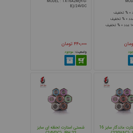
MODEL : TX16A2M(R-G-
MODE
B)/24VDC
۰
۰
۰
۱
 از مکانیزم‌های مکانیکی و قطعات متحرک، بر اساس خاصیت
ومان
۴۴۰,۰۰۰
تومان
تفاده می‌شود که هنگام اعمال فشار سطحی، یک ولتاژ بسیار
ود
موجود
مان قابل استفاده در مدارهای کنترلی تبدیل می‌شود.
روسازی، صنایع نظامی، محل های پر خطر از نظر وجود گاز و
ت ولتاژ پایین و مقاوم از نظر نفوذ اجسام خارجی، آب، مواد
ها را دارند.
شستی استارت ماندگار سایز 16
شستی استارت لحظه ای سایز
22 24VDC) JBH)
220VAC) J