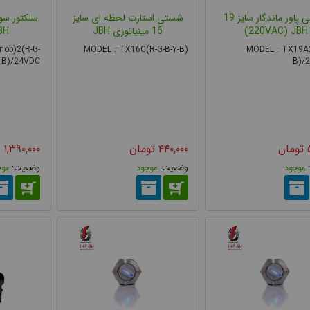
شستی پاور ماندگار سایز 19
شستی استارت لحظه ای سایز
220VAC) JBH)
16 مینیاتوری JBH
H)
 کاربردی آن باعث می‌شود که در تابلوهای فرمان فضا بهینه شود.
ob)2(R-G-
MODEL : TX16C(R-G-B-Y-B)
MODEL : TX19A2
B)/24VDC
B)/
تومان
۴۴۰,۰۰۰
تومان
۱,۳۹۰,۰۰۰
موجود
موجود
موج
سلکتوری