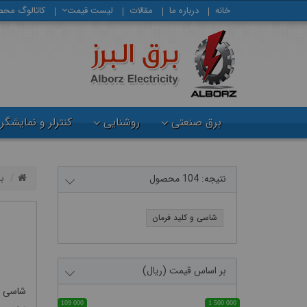
خانه
درباره ما
مقالات
لیست قیمت
كاتالوگ محص
برق صنعتی
روشنایی
کنترلر و نمایشگر
ب
نتیجه: 104 محصول
شاسی و کلید فرمان
بر اساس قیمت (ریال)
شاسی‌ و
109 000
1 500 000