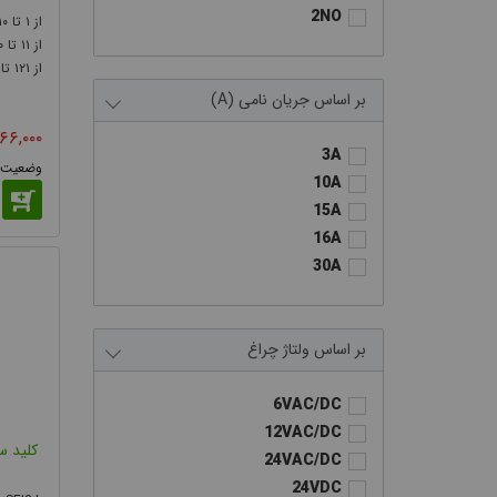
دسته‌ب
2NO
۱۰
۱
PFP50-22D-11R
۰
۱۱
PFP50-22D-11RD
شستی مکان
۱۲۱
PFP50-22D-11J
جريان نامی (A)
متداول‌
PFP50-22D-20CXS/F
۶۶,۰۰۰
PFP50-22D-20XDS/F
شده و م
3A
PF-216
10A
PF-316
15A
FBC
16A
FBC-C
30A
FBC-O
FBO
FBL-C
ولتاژ چراغ
FBCL-C
FBCL-O
6VAC/DC
FBL- O
12VAC/DC
DPB
کلید س
24VAC/DC
DPBC
24VDC