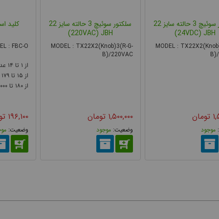
سلکتور سوئیچ 3 حالته سایز 22
سلکتور سوئیچ 3 حالته سایز 22
کلید اس
220VAC) JBH)
24VDC) JBH)
 قفل‌شو نیز وجود دارند که با کلید فیزیکی قفل شده و فقط توسط شخص مجاز قا
L : FBC-O
MODEL : TX22X2(Knob)3(R-G-
MODEL : TX22X2(Knob)
B)/220VAC
B)
 اهمیت بالایی دارد.
۱۴
۱
۱۷۹
۱۵
۰۰۰۰
۱۸۰
۱,
تومان
۱,۵۰۰,۰۰۰
تومان
۱۹۶,۱۰۰
تو
موجود
موجود
موج
5
...
3