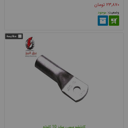
۲۳,۸۷۰
تومان
الکتریکی مناسب بین هادی کابل با سایر تجهیزات شبکه می باشند.
موجود
کابلشوها از فلزهای لوله ای ساخته می شوند که نوک این لوله ی فلزی
ابتدا تحت فشار پرس شده، در برخی مدل ها زاویه دار شده و سپس
سوراخ می شود. و در نهایت به منظور جلوگیری از سولفات شدن
کابلشو، آبکاری می شود.
کاربرد کابلشو
کلید فیوز
مقره
به منظور اتصال کابل به وسایلی از قبیل
ها،
ها،
کنتاکتور
کلید اتوماتیک
ها،
، موتورها، شینه ها و سایر تجهیزات تابلو
کابلشو مسی سایز 10 کلوته