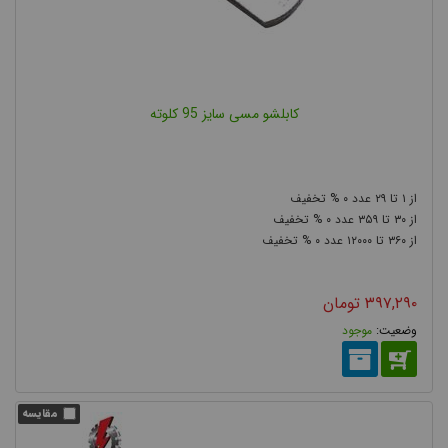
پرس شود. (لقمه ها در انواع گرد و شش ضلعی می باشند که رایج
ترین آن لقمه 6 ضلعی است.)
در شکل زیر انواع دستگاه پرس کابلشو را مشاهده می کنید.
کابلشو مسی سایز 95 کلوته
۰
۲۹
۱
۰
۳۵۹
۳۰
۰
۱۲۰۰۰
۳۶۰
در هنگام نصب به اندازه طول کابلشو، عایق کابل از روی هادی برداشته
۳۹۷,۲۹۰
تومان
و هادی کابل درون گلویی کابل شو قرار میگیرد و با استفاده از انبر
موجود
کابلشو سرکابل درون کابل شو پرس شده و محکم می شود. اصولا برای
نصب کابلشو، پرس کابلشو باید از بالای لوله شروع گردد و به پایین آن
ادامه پبدا کند.