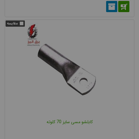
انواع کابلشو از نظر سایز
سایز انواع کابلشو به معنای قطر کابل قابل استفاده برای آن کابلشو می
باشد. کابلشو ها از نظر سایز در انواع مختلفی از 6 میلی متر تا 1000
میلی متر مربع تولید می شوند. کابلشو های سایز 6 تا 300 رایج تر از
کابلشو مسی سایز 70 کلوته
بقیه می باشند و در بازار موجود هستند ولی کابلشو های 400 به بالا
معمولا بصورت سفارشی می باشند.