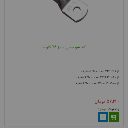
تولید می شوند. به دلیل اهمیت انتخاب درست کابلشو متناسب با
جنس و سایز کابل مورد نظر، قصد داریم در این بخش به معرفی انواع
کابلشو بپردازیم.
کابلشو مسی سایز 16 کلوته
۰
۲۴۹
۱
انواع کابلشو از نظر جنس
۰
۲۹۹۹
۲۵۰
۰
۱۲۰۰۰
۳۰۰۰
کابلشو آلومینیومی
کابلشوها از نظر جنس به 3 دسته کابلشو مسی،
و کابلشو بی متال تقسیم می شوند. جنس کابلشو باید با توجه به
۵۷,۲۴۰
تومان
جنس کابل انتخاب شود. زیرا در صورت اتصال کابلشو متفاوت با جنس
موجود
هادی کابل مورد نظر، به مرور محل اتصال دچار خوردگی شده و از هم
جدا می شوند.