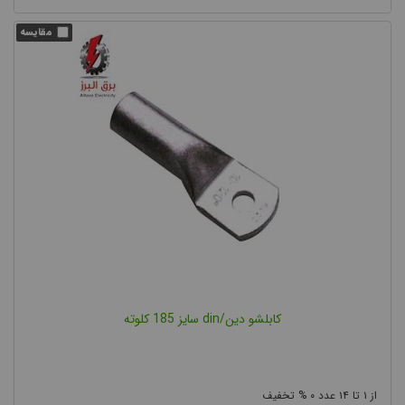
کابلشو دین/din سایز 185 کلوته
۰
۱۴
۱