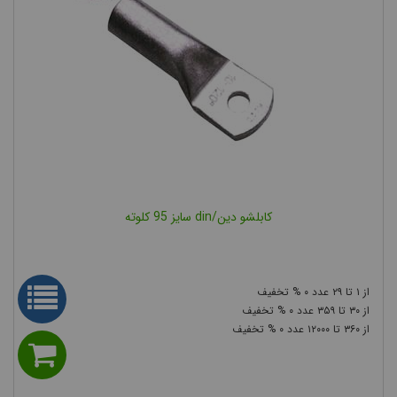
کابلشو دین/din سایز 95 کلوته
۰
۲۹
۱
۰
۳۵۹
۳۰
۰
۱۲۰۰۰
۳۶۰