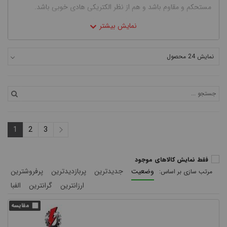
مستحکم و مقاوم باشد و هم از نظر الکتریکی هادی خوبی باشد.
اتصالات کابل به دو دسته کلی کابلشو و موف تقسیم می شوند. در این
مطلب آموزشی قصد داریم بطور مفصل به معرفی انواع کابلشو، کاربرد
آن و مطالب مرتبط با آن بپردازیم. اما بد نیست در ابتدا نگاهی اجمالی
نمایش 24 محصول
به معرفی موف یا دوراهی داشته باشیم و بعد به سراغ کابلشو برویم.
1
2
3
فقط نمایش کالاهای موجود
وضعیت
جدیدترین
پربازدیدترین
پرفروشترین
ارزانترین
گرانترین
الفبا
موف چیست