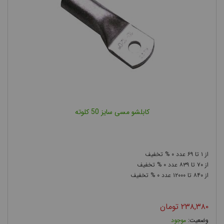
کابلشوها از نظر شکل ظاهری بصورت حلقه ای و زبانه ای در انواع تک
سوراخ، دو سوراخ و چهار سوراخ تولید می شوند. کابلشو هایی که
کشیده تر هستند و چند سوراخ دارند به منظور برقراری یک اتصال
مکانیکی خیلی محکم تر و یا با هدف داشتن سطح تماس بیشتر مورد
استفاده قرار میگیرند. بنابراین در کابل های سایز بزرگ بهتر است، از
کابلشو های چند سوراخ که استحکام و سطح تماس بیشتری دارند،
استفاده کنیم.
برای انتخاب نوع کابل شو باید به سطح تجهیز مورد نظر نیز دقت کنید
کابلشو مسی سایز 50 کلوته
که اجازه استفاده از چه نوع کابلشویی را به ما می دهد. (در بعضی
موارد سطح مقطع کابلشو بیشتر از تجهیز مورد نظر است و بنابراین باید
از یک مدل کابلشو دیگر استفاده کنیم که کابلشو بطور کامل روی سطح
۰
۶۹
۱
مورد نظر قرار گیرد و سوراخ های پیچ دقیقا بر هم منطبق باشند .)
۰
۸۳۹
۷۰
کابلشو زاویه دار
نوع دیگری از کابلشو ها که با نام
شناخته می
۰
۱۲۰۰۰
۸۴۰
شوند، به منظور اتصال زاویه دار کابل به تجهیز مورد نظر، تولید می
شوند، که رایج ترین آنها کابلشو 45، 90 و یا 120 درجه می باشد.
۲۳۸,۳۸۰
تومان
موجود