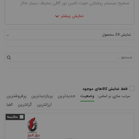
صحیح سیستم روشنایی جهت تامین نور کافی محیط، بسیار حائز
اهمیت است. زیرا نورپردازی نامناسب یک محیط منجر به اثرات سوء به
صورت خستگی چشم، سر درد، کاهش کارایی، نقص بینایی و ... می
شود.
نمایش 24 محصول
فقط نمایش کالاهای موجود
وضعیت
جدیدترین
پربازدیدترین
پرفروشترین
ارزانترین
گرانترین
الفبا
امروزه لامپ ها در انواع مختلفی با ویژگی ها، مشخصات فنی و
کاربردهای خاص خود تولید می شوند. بنابراین شناخت درست و
لامپ
چراغ
اصولی انواع
و
به منظور انتخاب درست و استفاده اصولی
بسیار تاثیر گذار است. رایج ترین انواع لامپ به طور کلی در دسته بندی