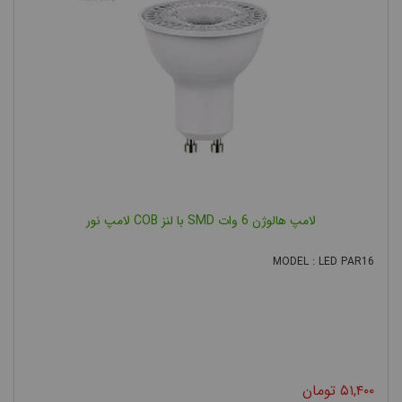
لامپ ال ای دی
لامپ رشته ای و هالوژنی
لامپ
های
،
،
فلورسنت و کم مصرف
لامپ HID
لامپ تخصصی
،
و
قرار می
گیرند. که در این مطلب آموزشی قصد داریم بطور مفصل به توضیحاتی
پیرامون لامپ هالوژنی بپردازیم.
لامپ هالوژن چیست
لامپ
لامپ هالوژن 6 وات SMD با لنز COB لامپ نور
MODEL : LED PAR16
۵۱,۴۰۰
تومان