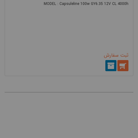
MODEL : Capsuleline 100w GY6.35 12V CL 4000h
باشد.
لامپ
ثبت سفارش
هالوژن ال ای دی (LED)