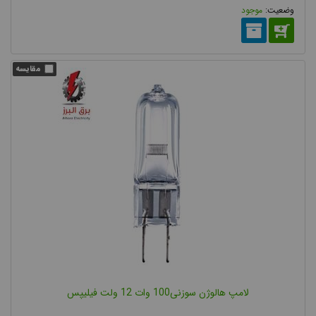
موجود
هالوژنی در واقع یکی از انواع لامپ رشته ای می باشد که در آن گازهای
فشرده و خنثی و مقدار اندکی از عناصر هالوژن مانند ید و برم وجود
دارد. لامپ هالوژنی دارای رشته تنگستن می باشد که با عبور جریان
برق از آن، این رشته تنگستنی داغ می شود و نور تولید می کند. در
لامپ هالوژنی چرخه ای وجود دارد که سبب ته‌نشین شدن مجدد
تنگستن بخار شده بر روی رشته می‌شود. همین چرخه در لامپ موجب
افزایش عمر لامپ هالوژنی نسبت به لامپ های رشته ای و امکان بالا
بردن دمای رشته بدون کاهش یافتن عمر لامپ و در نتیجه افزایش بهره
وری این لامپ شده است. لامپ هالوژنی با نام های هالوژن سقفی و
چراغ هالوژن نیز در میان مردم شناخته می شوند.
امروزه نوع پیشرفته تری از لامپ تولید می شود که تنها به دلیل
شباهت ظاهری با لامپ هالوژنی، با نام لامپ هالوژنی در میان عموم
لامپ هالوژن سوزنی100 وات 12 ولت فیلیپس
مردم شناخته می شود اما دارای منبع نور ال ای دی، SMD و یا COB می