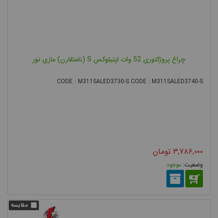
چراغ پروژکتوری 52 وات اپتیلوکس S (نامتقارن) مازی نور
CODE : M311SALED3730-S CODE : M311SALED3740-S
۳,۷۸۶,۰۰۰
تومان
موجود