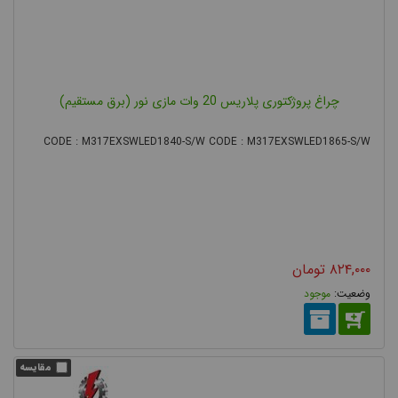
Diode می
باشد نسل
جدیدتری
نسبت به
چراغ پروژکتوری پلاریس 20 وات مازی نور (برق مستقیم)
تکنولوژی
CODE : M317EXSWLED1840-S/W CODE : M317EXSWLED1865-S/W
Power LED
است که مانند سایر قطعات الکترونیکی SMD فاقد پایه‌های بلند هستند
و بر روی سطح برد نصب و لحیم می‌شوند.
ال‌ای‌دی‌های SMD به دلیل دارا بودن قیمت مناسب، شدت نور بالا و
همچنین سهولت در نصب و منتاژ در تولید انواع چراغ پروژکتور مورد
۸۲۴,۰۰۰
تومان
استفاده قرار میگیرند.
موجود
پروژکتور COB