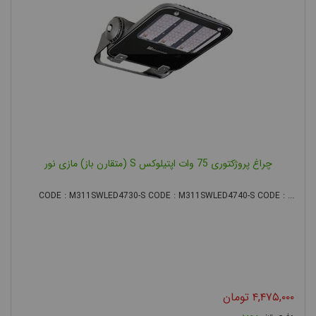
گارانتی پروژکتور
نکته ی دیگری که در هنگام خرید پروژکتور بهتر است به آن توجه کنید،
گارانتی آن است. خرید پروژکتور از یک شرکت معتبر که محصولات آن
دارای گارانتی هستند علاوه بر تضمین کیفیت، نشان مشتری مداری آن
شرکت می باشد و درصورتی که پروژکتور با مشکلی مواجه شود، می
توانید با خیال راحت به نمایندگی آن مراجعه کنید
.
چراغ پروژکتوری 75 وات اپتیلوکس S (متقارن باز) مازی نور
قیمت پروژکتور
CODE : M311SWLED4730-S CODE : M311SWLED4740-S CODE : ...
قیمت پروژکتور نیز از جمله پارامترهای تاثیر گذار در خرید پروژکتور می
باشد. نمی توان گفت بطور صد در صد، زیاد بودن قیمت پروژکتور
نشان از کیفیت بالای آن است ولی معمولا محصولات یک شرکت معتبر
که دارای گارانتی نیز می باشد قیمت پروژکتور آنها نسبت به برند های
نامعتبر کمی بالاتر است. فروشگاه اینترنتی البرز الکتریک در زمینه فروش
۴,۴۷۵,۰۰۰
تومان
پروژکتور نیز فعالیت می کند و امکان مشاهده و مقایسه مشخصات فنی