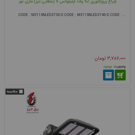
چراغ پروژکتوری 52 وات اپتیلوکس S (متقارن تیز) مازی نور
انواع پخش نور در پروژکتور
CODE : M311SNLED3730-S CODE : M311SNLED3740-S CODE : ...
استفاده از لنزهای مختلف در پروژکتورها امکان داشتن پخش نورهای
مختلف و کنترل شده را فراهم می کند. رایج ترین نوع لنز در پروژکتورها،
از جنس پلی کربنات می باشد که مقاومت حرارتی و استحکام مکانیکی
بالایی دارد و انواع پخش نور پروژکتوری متقارن تیز و باز، پروژکتوری
نامتقارن و خیابانی را ایجاد می کند.
۳,۷۸۶,۰۰۰
تومان
موجود
درجه