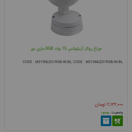
انواع پروژکتور از نظر نوع نصب
چراغ روکار آرتیلوکس 15 وات RGB مازی نور
CODE : M315NLED1RGB-W/BL CODE : M315MLED1RGB-W/BL
۲,۱۲۲,۰۰۰
تومان
موجود
پروژکتور ها قابل نصب بر روی پایه چراغ، نصب روی دیوار، روی میله
بصورت افقی زیر بیلبورد ها و نصب روی برج نور (برج نور یک نوع تیر
روشنایی است که ارتفاع خیلی زیادی دارد و قابلیت نصب تعداد بالایی