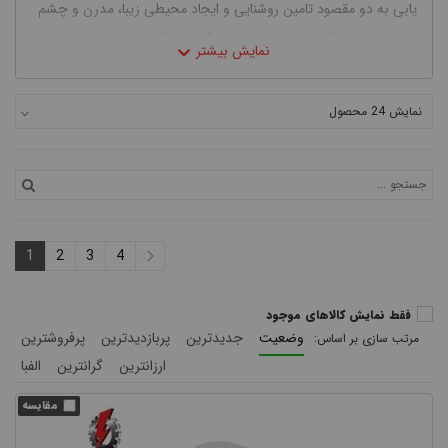
یابی به دو مقصود تامین روشنایی و ایجاد محیطی زیبا، مدرن و چشم
نواز از اهمیت بالایی برخوردار است. یکی از پرکاربرد ترین تجهیزات
روشنایی برای محیط های بزرگ و وسیع از قبیل معابر، زمین های
ورزشی، ورزشگاه ها و ... چراغ پروژکتوری می باشد. در این مطلب
نمایش 24 محصول
آموزشی قصد داریم به سوالات متداول از قبیل پروژکتور چیست؟ انواع
پروژکتور، کاربرد پروژکتور، بهترین برند و قیمت پروژکتور و ... پاسخ
دهیم.
1
2
3
4
فقط نمایش کالاهای موجود
وضعیت
جدیدترین
پربازدیدترین
پرفروشترین
ارزانترین
گرانترین
الفبا