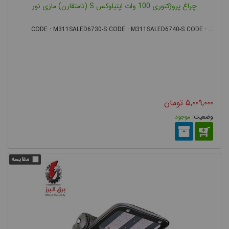
چراغ پروژکتوری 100 وات اپتیلوکس S (نامتقارن) مازی نور
CODE : M311SALED6730-S CODE : M311SALED6740-S CODE : ...
۵,۰۰۹,۰۰۰
تومان
موجود