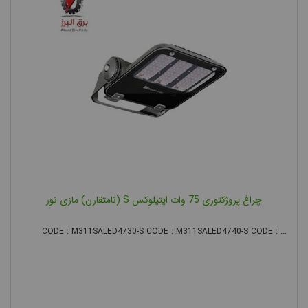
چراغ پروژکتوری 75 وات اپتیلوکس S (نامتقارن) مازی نور
CODE : M311SALED4730-S CODE : M311SALED4740-S CODE : ...