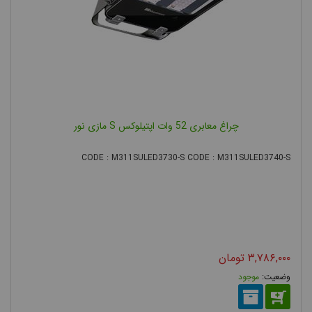
چراغ معابری 52 وات اپتیلوکس S مازی نور
CODE : M311SULED3730-S CODE : M311SULED3740-S
۳,۷۸۶,۰۰۰
تومان
موجود