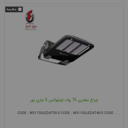
چراغ معابری 75 وات اپتیلوکس S مازی نور
CODE : M311SULED4730-S CODE : M311SULED4740-S CODE : ...