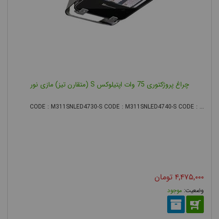
حفاظت
پروژکتور
چراغ فضای
خارجی همواره
چراغ پروژکتوری 75 وات اپتیلوکس S (متقارن تیز) مازی نور
تحت تاثیر
CODE : M311SNLED4730-S CODE : M311SNLED4740-S CODE : ...
شرایط آب و
هوایی محیط
جغرافیایی که در آن نصب می شود قرار دارد. بنابراین کلیه مسائل
حفاظتی ناشی از نفوذ آب و گرد و غبار باید برای پروژکتور ها در نظر
گرفته شود. معمولا چراغ پروژکتوری با درجه حفاظت IP65 و IP66
۴,۴۷۵,۰۰۰
تومان
تولید می شود که مناسب استفاده در شرایط محیطی سخت می باشد.
موجود