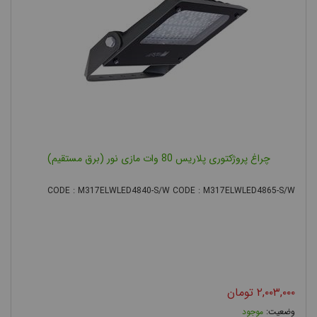
انواع پروژکتور از نظر منبع نور
پروژکتور با منبع
لامپ
نور
HID
از قبیل
چراغ پروژکتوری پلاریس 80 وات مازی نور (برق مستقیم)
لامپ متال
هالید، بخار
CODE : M317ELWLED4840-S/W CODE : M317ELWLED4865-S/W
جیوه و بخار
سدیم از رایج
ترین و قدیمی ترین انواع چراغ پروژکتوری می باشد. اما با توجه به
گرانتر شدن هزینه برق و مصرف بسیار زیاد لامپ پروژکتور HID ، شاهد
استقبال روز افزون از پروژکتور ال ای دی هستیم. پروژکتور ال ای دی
۲,۰۰۳,۰۰۰
تومان
نسل جدید پروژکتور می باشد که به دلیل تنوع رنگ و مصرف برق
موجود