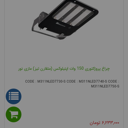
چراغ پروژکتوری 150 وات اپتیلوکس (متقارن تیز) مازی نور
CODE : M311NLED7730-S CODE : M311NLED7740-S CODE :
M311NLED7750-S
۶,۲۳۳,۰۰۰
تومان