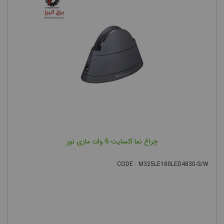
واژه COB
مخفف کلمه
Chip-On-
Board است.
ال‌ای‌دی‌های
COB دارای
مزایای متعددی
نسبت به
تکنولوژی‌های
ال‌ای‌دی‌های
چراغ نما اکسایت 6 وات مازی نور
قدیمی مانند ال‌ای‌دی‌های Surface Mounted Diode) SMD) یا
Power LED هستند، در واقع تکنولوژی COB اجازه می‌دهد تا چگالی
CODE : M325LE180LED4830-S/W
بسیار بیشتری از آرایه‌های LED در یک بستر کوچک گنجانده شوند. این
مزیت باعث شدت بیشتر و یکنواختی بیشتر نور می شود. به طور
خلاصه، با استفاده از تکنولوژی COB برای لامپ پروژکتور، می‌توان به
میزان زیادی هدر رفت، مصرف انرژی و فضای مصرفی را کاهش داد و