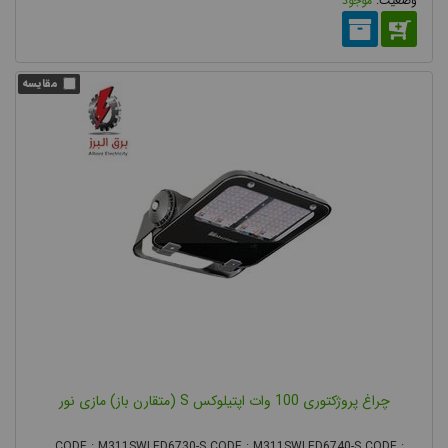
موجود
و قیمت پروژکتور برندهای مختلف را فراهم کرده است.
چراغ پروژکتوری 100 وات اپتیلوکس S (متقارن باز) مازی نور
CODE : M311SWLED6730-S CODE : M311SWLED6740-S CODE : ...