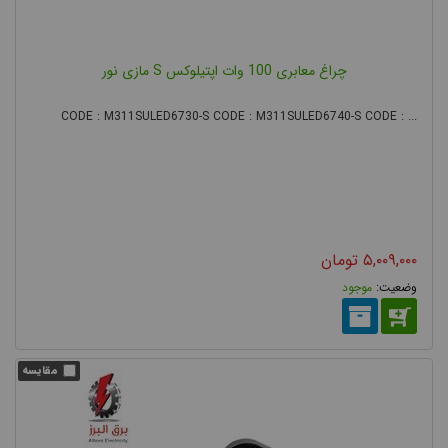
چراغ معابری 100 وات اپتیلوکس S مازی نور
CODE : M311SULED6730-S CODE : M311SULED6740-S CODE : ...
۵,۰۰۹,۰۰۰
تومان
موجود