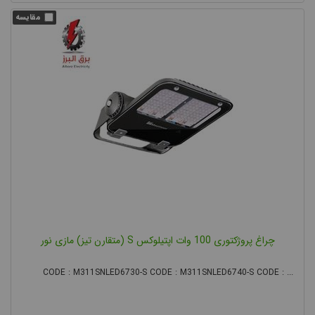
شدت نور پروژکتور
پروژکتورها از نظر توان و میزان روشنایی بسیار متنوع هستند و باید با
توجه به اندازه ی محیط مورد نظر و نور مورد نیاز، پروژکتور مناسب را
انتخاب کرد. در گذشته برای خرید پروژکتور و لامپ به توان مصرفی آن
که بر اساس واحد وات بود توجه میشد، اما امروزه با وجود نسل جدید
روشنایی
محصولات
(پروژکتور ال ای دی) که مصرف کم و نور بسیار
زیادی دارند، باید به میزان شار نوری لامپ پروژکتور که بر اساس واحد
لومن است توجه کنید. هرچه شار نوری یک پروژکتور بیشتر باشد،
روشنایی بیشتری تولید می کند.
چراغ پروژکتوری 100 وات اپتیلوکس S (متقارن تیز) مازی نور
CODE : M311SNLED6730-S CODE : M311SNLED6740-S CODE : ...
انتخاب پروژکتور مناسب