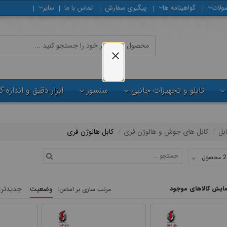
ولات
گواهینامه ها
پیگیری سفارش
تماس با ما
سایر
تابلو و تجهیزات جانبی
سنسور
ابزار دقیق و اندازه 
ابل
کابل های جوش و هالوژن فری
کابل هالوژن فری
مایش کالاهای موجود
وضعیت
جدیدتری