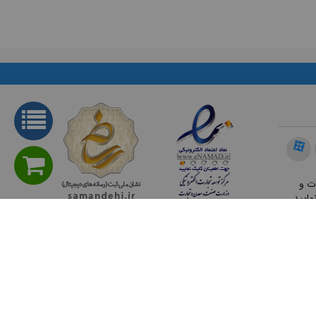
ت و
مایید.