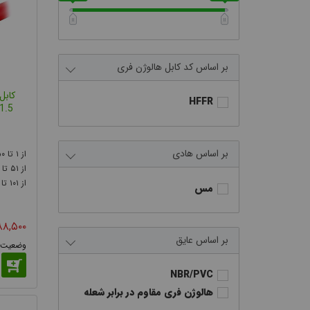
کد کابل هالوژن فری
HFFR
2*1.5 سیم و 
هادی
۰
۱
۵۱
۱۰۱
مس
۸۸,۵۰۰
عایق
NBR/PVC
هالوژن فری مقاوم در برابر شعله