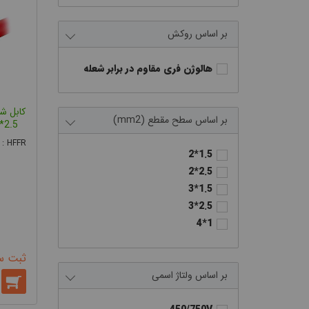
روکش
هالوژن فری مقاوم در برابر شعله
سطح مقطع (mm2)
3*2.5 ضد حریق رسان
 : HFFR
1.5*2
2.5*2
1.5*3
2.5*3
1*4
ثبت س
ولتاژ اسمی