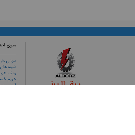
منوی اخ
سوالی دار
شیوه های
روش هاي ا
حریم خص
قوانين و م
رويه هاي ب
ثبت شكايا
تمامی حقوق برای برق البرز محفوظ است
طراحی وب سایت
و
بهینه سازی وب سایت
توسط
پورتال فراتک