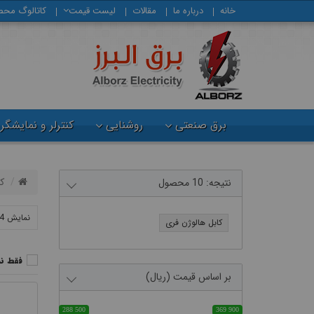
خانه
درباره ما
مقالات
لیست قیمت
كاتالوگ محص
برق صنعتی
روشنایی
کنترلر و نمایشگر
ک
نتیجه: 10 محصول
نمایش 24 محصول
کابل هالوژن فری
فقط ن
بر اساس قیمت (ریال)
288 500
369 900